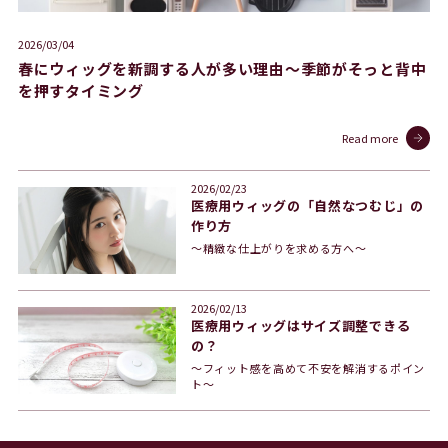
2026/03/04
春にウィッグを新調する人が多い理由〜季節がそっと背中
を押すタイミング
Read more
2026/02/23
医療用ウィッグの「自然なつむじ」の
作り方
〜精緻な仕上がりを求める方へ〜
2026/02/13
医療用ウィッグはサイズ調整できる
の？
〜フィット感を高めて不安を解消するポイン
ト〜