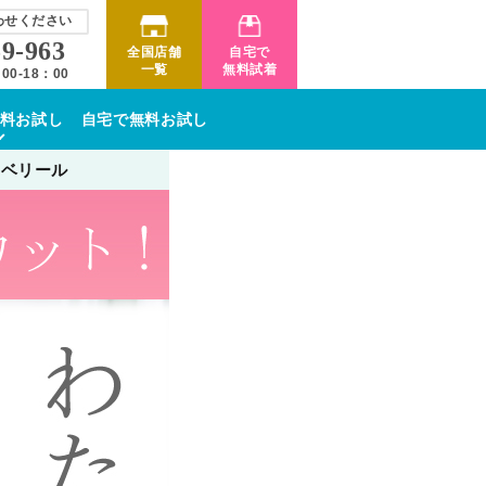
わせください
59-963
全国店舗
自宅で
一覧
無料試着
0-18：00
料お試し
自宅で無料お試し
ンベリール