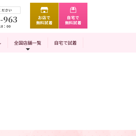
ください
-963
お店で
自宅で
無料試着
無料試着
8：00
ル
全国店舗一覧
自宅で試着