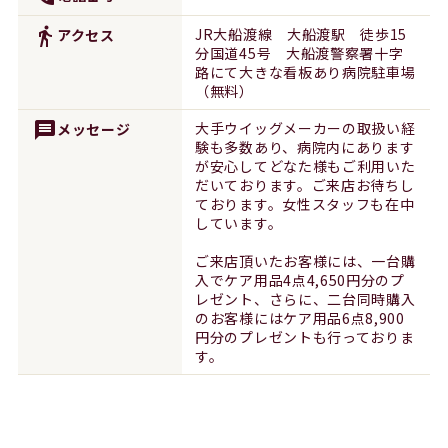
directions_walk
JR大船渡線 大船渡駅 徒歩15
アクセス
分国道45号 大船渡警察署十字
路にて大きな看板あり病院駐車場
（無料）
message
大手ウイッグメーカーの取扱い経
メッセージ
験も多数あり、病院内にあります
が安心してどなた様もご利用いた
だいております。ご来店お待ちし
ております。女性スタッフも在中
しています。
ご来店頂いたお客様には、一台購
入でケア用品4点4,650円分のプ
レゼント、さらに、二台同時購入
のお客様にはケア用品6点8,900
円分のプレゼントも行っておりま
す。