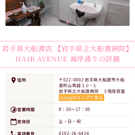
岩手県大船渡店
【岩手県立大船渡病院】
HAIR AVENUE 海岸通り
の詳細
place
〒022-0002 岩手県大船渡市大船
住所
渡町山馬越１０−１
岩手県立大船渡病院 ３階理容室
Googleマップで見る
timelapse
8：30～17：00
営業時間
calendar_today
土・日・祝
定休日
call
0192-26-6424
電話番号