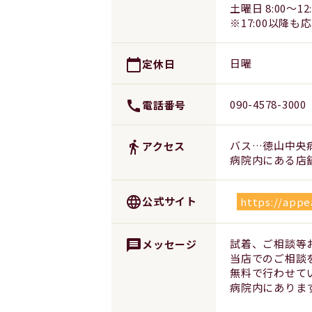
土曜日 8:00～12:
※17:00以降も
日曜
calendar_today
定休日
090-4578-3000
call
電話番号
バス…徳山中央
directions_walk
アクセス
病院内にある店
language
公式サイト
https://appe
試着、ご相談等
message
メッセージ
当店でのご相談
無料で行わせて
病院内にありま