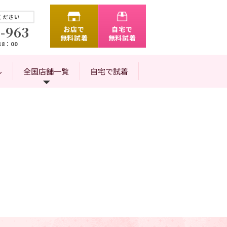
ください
-963
お店で
自宅で
無料試着
無料試着
8：00
ル
全国店舗一覧
自宅で試着