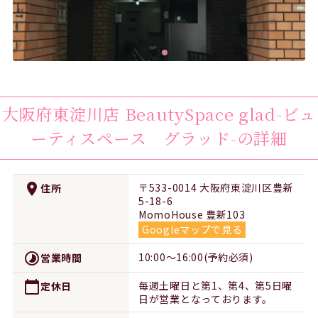
大阪府東淀川店
BeautySpace glad-ビュ
ーティスペース グラッド-
の詳細
place
〒533-0014 大阪府東淀川区豊新
住所
5-18-6
MomoHouse 豊新103
Googleマップで見る
timelapse
10:00～16:00(予約必須)
営業時間
calendar_today
毎週土曜日と第1、第4、第5日曜
定休日
日が営業となっております。