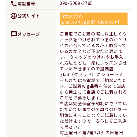
call
090-5069-3785
電話番号
language
公式サイト
http://on-
glad.com/glad/index.html
message
ご自宅でご試着の際には正しくウ
メッセージ
ィッグをつけられているのか？サ
イズが合っているのか？似合って
いるのか？など不安だと思いま
す。 ウィッグのつけ方やお手入
れ方法なども一緒にレッスンさせ
ていただきますので提携店
glad（グラッド）にショートメ
ールまたはお電話でご相談いただ
き、ご試着wig品番を決めて当店
から発注して当店でご試着される
ことをお薦めします。
当店は完全個室予約制にさせてい
ただいていますので周りの目を一
切気にすることなくご試着してい
ただけますので、安心してご来店
ください。
毎土曜日と第2第3以外の日曜日