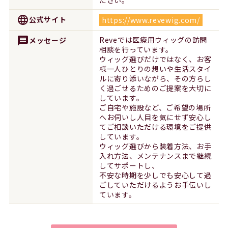
language
公式サイト
https://www.revewig.com/
message
Reveでは医療用ウィッグの訪問
メッセージ
相談を行っています。
ウィッグ選びだけではなく、お客
様一人ひとりの想いや生活スタイ
ルに寄り添いながら、その方らし
く過ごせるためのご提案を大切に
しています。
ご自宅や施設など、ご希望の場所
へお伺いし人目を気にせず安心し
てご相談いただける環境をご提供
しています。
ウィッグ選びから装着方法、お手
入れ方法、メンテナンスまで継続
してサポートし、
不安な時期を少しでも安心して過
ごしていただけるようお手伝いし
ています。