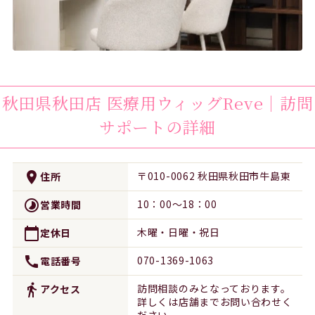
秋田県秋田店
医療用ウィッグReve｜訪問
サポート
の詳細
place
〒010-0062 秋田県秋田市牛島東
住所
timelapse
10：00～18：00
営業時間
calendar_today
木曜・日曜・祝日
定休日
call
070-1369-1063
電話番号
directions_walk
訪問相談のみとなっております。
アクセス
詳しくは店舗までお問い合わせく
ださい。