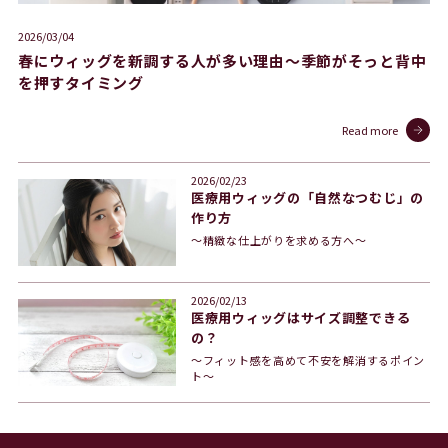
2026/03/04
春にウィッグを新調する人が多い理由〜季節がそっと背中
を押すタイミング
Read more
2026/02/23
医療用ウィッグの「自然なつむじ」の
作り方
〜精緻な仕上がりを求める方へ〜
2026/02/13
医療用ウィッグはサイズ調整できる
の？
〜フィット感を高めて不安を解消するポイン
ト〜