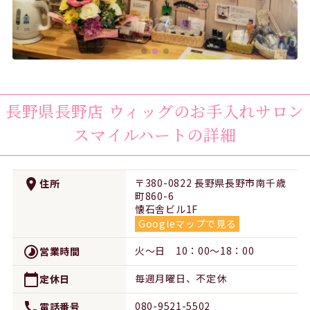
長野県長野店
ウィッグのお手入れサロン
スマイルハート
の詳細
place
〒380-0822 長野県長野市南千歳
住所
町860-6
懐石舎ビル1F
Googleマップで見る
timelapse
火～日 10：00～18：00
営業時間
calendar_today
毎週月曜日、不定休
定休日
call
080-9521-5502
電話番号