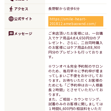
directions_walk
長野駅から徒歩6分
アクセス
language
公式サイト
https://smile-heart-
201812.amebaownd.com/
message
ご来店頂いたお客様には、一台購
メッセージ
入でケア用品4点4,650円分のプ
レゼント、さらに、二台同時購入
のお客様にはケア用品6点8,900
円分のプレゼントも行っておりま
す。
※ワンオペ＆完全予約制のサロン
のため、毎月早々に予約枠が埋ま
ってしまいご不便をおかけしてお
ります。お待ちいただくお客様の
ためにも「ご予約枠はお一人様最
長２時間」とさせていただいてお
ります。
また、ご相談・カウンセリング、
試着のみのお客様に関しましては
１時間6,600円の相談料をいただ